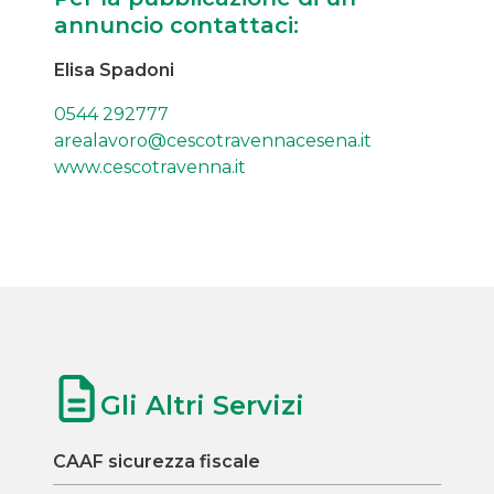
annuncio contattaci:
Elisa Spadoni
0544 292777
arealavoro@cescotravennacesena.it
www.cescotravenna.it
Gli Altri Servizi
CAAF sicurezza fiscale