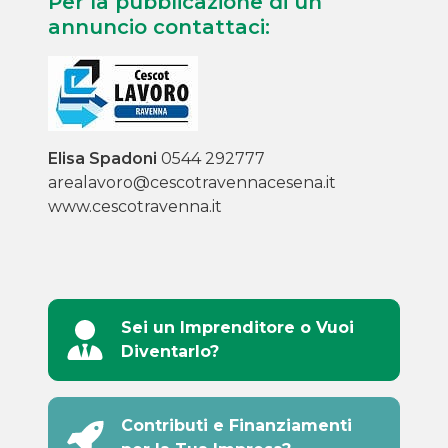
Per la pubblicazione di un
annuncio contattaci:
Elisa Spadoni
0544 292777
arealavoro@cescotravennacesena.it
www.cescotravenna.it
Sei un Imprenditore o Vuoi
Diventarlo?
Contributi e Finanziamenti