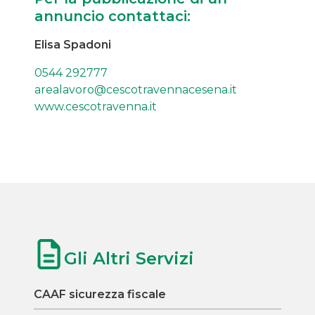
annuncio contattaci:
Elisa Spadoni
0544 292777
arealavoro@cescotravennacesena.it
www.cescotravenna.it
Gli Altri Servizi
CAAF sicurezza fiscale