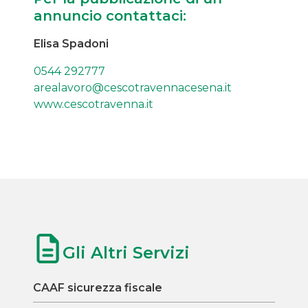
annuncio contattaci:
Elisa Spadoni
0544 292777
arealavoro@cescotravennacesena.it
www.cescotravenna.it
Gli Altri Servizi
CAAF sicurezza fiscale