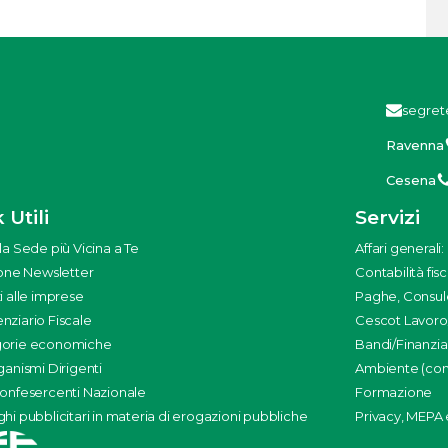
segret
Ravenna
Cesena
 Utili
Servizi
la Sede più Vicina a Te
Affari generali
ione Newsletter
Contabilità fisc
i alle imprese
Paghe, Consul
nziario Fiscale
Cescot Lavoro
orie economiche
Bandi/Finanzi
ganismi Dirigenti
Ambiente (con 
Confesercenti Nazionale
Formazione
hi pubblicitari in materia di erogazioni pubbliche
Privacy, MEPA e 