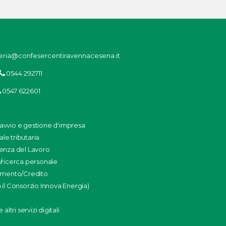
eria@confesercentiravennacesena.it
0544 292711
0547 622601
: avvio e gestione d'impresa
ale tributaria
enza del Lavoro
/ricerca personale
amento/Credito
il Consorzio Innova Energia)
altri servizi digitali