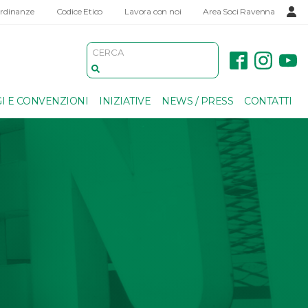
Ordinanze
Codice Etico
Lavora con noi
Area Soci Ravenna
I E CONVENZIONI
INIZIATIVE
NEWS / PRESS
CONTATTI