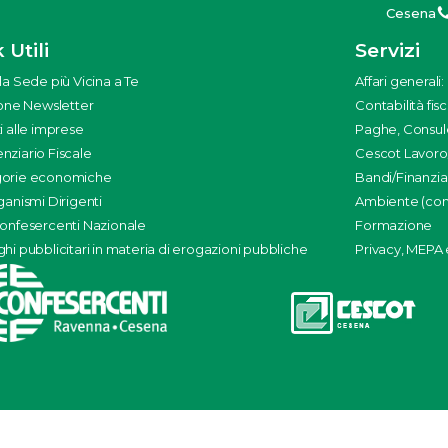
Cesena
 Utili
Servizi
la Sede più Vicina a Te
Affari generali
ione Newsletter
Contabilità fisc
i alle imprese
Paghe, Consul
nziario Fiscale
Cescot Lavoro
orie economiche
Bandi/Finanzi
ganismi Dirigenti
Ambiente (con 
Confesercenti Nazionale
Formazione
hi pubblicitari in materia di erogazioni pubbliche
Privacy, MEPA e 