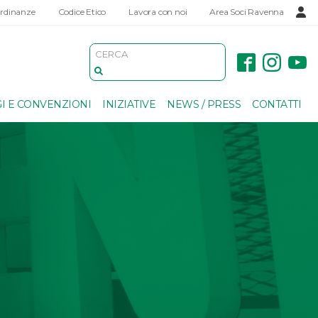
Ordinanze
Codice Etico
Lavora con noi
Area Soci Ravenna
I E CONVENZIONI
INIZIATIVE
NEWS / PRESS
CONTATTI