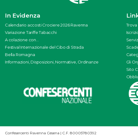
In Evidenza
Link
Calendario accosti Crociere 2026 Ravenna
Trova 
Variazione Tariffe Tabacchi
Iscriz
A colazione con...
Serviz
Festival Internazionale del Cibo di Strada
Scade
Bella Romagna
Categ
Informazioni, Disposizioni, Normative, Ordinanze
Gli Or
Sito 
Obblig
Confesercenti Ravenna Cesena | C.F. 80005780392