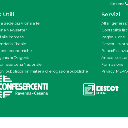
Cesena
 Utili
Servizi
la Sede più Vicina a Te
Affari generali
ione Newsletter
Contabilità fisc
i alle imprese
Paghe, Consul
nziario Fiscale
Cescot Lavoro
orie economiche
Bandi/Finanzi
ganismi Dirigenti
Ambiente (con 
Confesercenti Nazionale
Formazione
hi pubblicitari in materia di erogazioni pubbliche
Privacy, MEPA e 