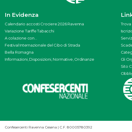
In Evidenza
Link
Calendario accosti Crociere 2026 Ravenna
Trova 
Variazione Tariffe Tabacchi
Iscriz
A colazione con...
Serviz
Festival Internazionale del Cibo di Strada
Scade
Bella Romagna
Categ
Informazioni, Disposizioni, Normative, Ordinanze
Gli Or
Sito 
Obblig
Confesercenti Ravenna Cesena | C.F. 80005780392