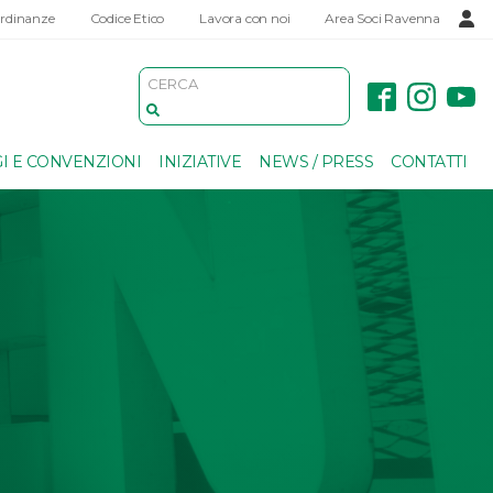
Ordinanze
Codice Etico
Lavora con noi
Area Soci Ravenna
I E CONVENZIONI
INIZIATIVE
NEWS / PRESS
CONTATTI