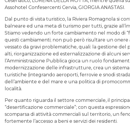
Cesenatico, LORENA DELLA MOTTA, mentre quella sul t
Assohotel Confesercenti Cervia, GIORGIA ANASTASI.
Dal punto di vista turistico, la Riviera Romagnola si c
balneare ed una meta di turismo per tutti, grazie all’in
Stiamo vedendo un forte cambiamento nel modo di “far
questi cambiamenti; non può però risultare un onere a
vessato da gravi problematiche, quali: la gestione del p
alti, riorganizzazione ed esternalizzazione di alcuni serv
l’Amministrazione Pubblica gioca un ruolo fondamentale
modernizzazione delle infrastrutture, crea un sistema d
turistiche (integrando aeroporti, ferrovie e snodi strada
dell’ambiente e del mare e una politica di promocomme
località.
Per quanto riguarda il settore commerciale, il princip
“desertificazione commerciale”; con questa espressione
scomparsa di attività commerciali sul territorio, un f
fortemente l’accesso a beni e servizi dei residenti.