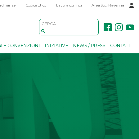
Ordinanze
Codice Etico
Lavora con noi
Area Soci Ravenna
I E CONVENZIONI
INIZIATIVE
NEWS / PRESS
CONTATTI