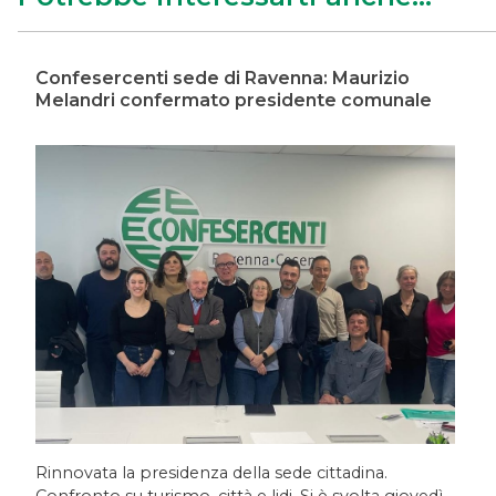
Confesercenti sede di Ravenna: Maurizio
Melandri confermato presidente comunale
Rinnovata la presidenza della sede cittadina.
Confronto su turismo, città e lidi. Si è svolta giovedì