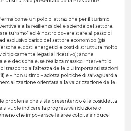
urismo, sarà presentata dalla Presidente
onferma come un polo di attrazione per il turismo
ventiva e alla resilienza delle aziende del settore.
e turismo” ed è nostro dovere stare al passo di
d esclusivo carico del settore economico (già
ersonale, costi energetici e costi di struttura molto
izi tipicamente legati al ricettivo); anche
 e decisionale, se realizza massicci interventi di
i trasporto all’altezza delle più importanti stazioni
li) e – non ultimo – adotta politiche di salvaguardia
rcializzazione orientata alla valorizzazione delle
ale problema che si sta presentando è la cosiddetta
 si vuole indicare la progressiva riduzione o
enomeno che impoverisce le aree colpite e riduce